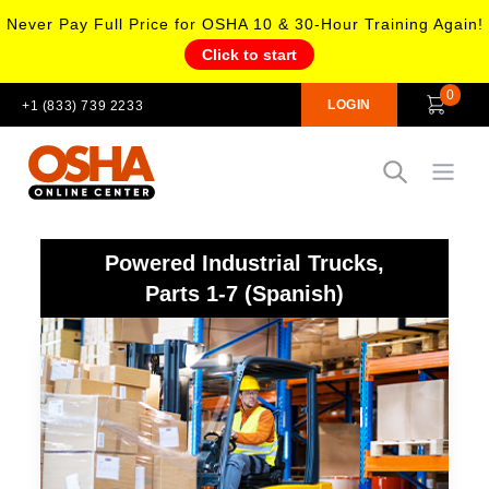
Never Pay Full Price for OSHA 10 & 30-Hour Training Again!
Click to start
0
LOGIN
+1 (833) 739 2233
Open
Powered Industrial Trucks,
Parts 1-7 (Spanish)