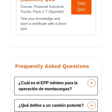
Start
Course:
Powered Industrial
Quiz
Trucks, Parts 1-7 (Spanish)
Test your knowledge and
earn a certificate with a short
quiz.
Frequently Asked Questions
¿Cuál es el EPP mínimo para la
operación de montacargas?
El Equipo de Protección Individual
¿Qué define a un camión potente?
(EPP) mínimo requerido para operar
una carretilla elevadora generalmente