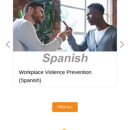
Workplace Violence Prevention
W
(Spanish)
A
VIEW ALL