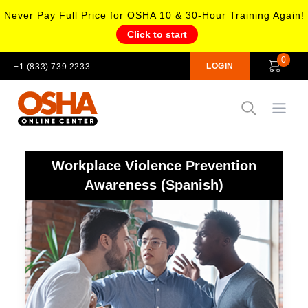
Never Pay Full Price for OSHA 10 & 30-Hour Training Again!
Click to start
0
LOGIN
+1 (833) 739 2233
Open
Workplace Violence Prevention
Awareness (Spanish)