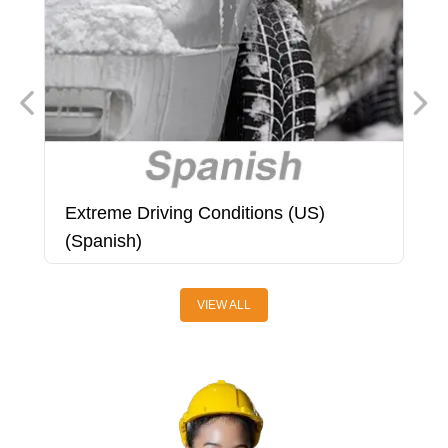
Extreme Driving Conditions (US)
F
(Spanish)
VIEW ALL