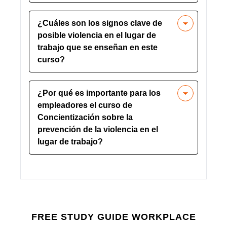
temprana para mitigar la violencia antes
El curso describe estrategias de
de que se intensifique.
¿Cuáles son los signos clave de
respuesta a emergencias, incluidos
posible violencia en el lugar de
procedimientos de evacuación y
trabajo que se enseñan en este
métodos de comunicación, para
curso?
garantizar que los empleados sepan
cómo mantenerse seguros.
Los empleados están capacitados para
¿Por qué es importante para los
identificar signos como comportamiento
empleadores el curso de
agresivo, amenazas verbales y cambios
Concientización sobre la
drásticos de personalidad que podrían
prevención de la violencia en el
conducir a violencia en el lugar de
lugar de trabajo?
trabajo.
Este curso ayuda a los empleadores a
crear un ambiente más seguro, reduce
la responsabilidad y garantiza el
cumplimiento de la Cláusula de Deber
General de OSHA para la seguridad en
FREE STUDY GUIDE
WORKPLACE
el lugar de trabajo.