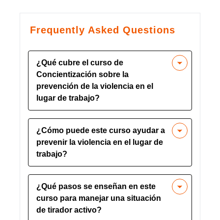
Frequently Asked Questions
¿Qué cubre el curso de
Concientización sobre la
prevención de la violencia en el
lugar de trabajo?
El curso educa a los empleados sobre
¿Cómo puede este curso ayudar a
cómo reconocer, prevenir y responder a
prevenir la violencia en el lugar de
la violencia en el lugar de trabajo
trabajo?
mientras cumplen con las pautas de
OSHA para la seguridad en el lugar de
Este curso proporciona estrategias
trabajo.
¿Qué pasos se enseñan en este
prácticas y técnicas de reducción de
curso para manejar una situación
intensidad, concienciando a los
de tirador activo?
empleados sobre las señales de alerta