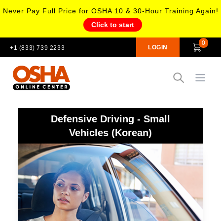
Never Pay Full Price for OSHA 10 & 30-Hour Training Again!
Click to start
0
LOGIN
+1 (833) 739 2233
Open
Defensive Driving - Small
Vehicles (Korean)