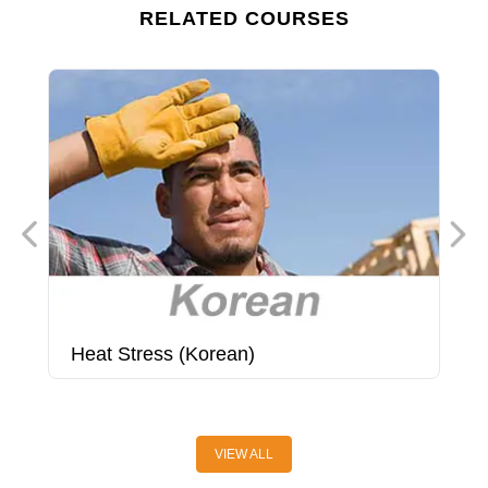
RELATED COURSES
Heat Stress (Korean)
H
(
VIEW ALL