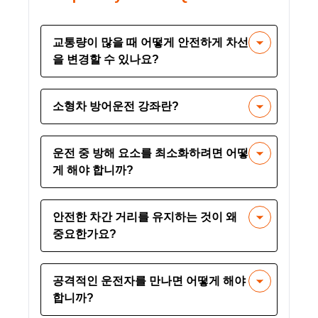
교통량이 많을 때 어떻게 안전하게 차선
을 변경할 수 있나요?
미리 신호를 보내고, 사각지대를 확인하
소형차 방어운전 강좌란?
고, 한 번에 한 차선만 변경하십시오. 조
수석 쪽이나 갓길로 추월하지 마십시오.
이 과정은 사고 위험을 줄이기 위해 방어
운전 중 방해 요소를 최소화하려면 어떻
운전 기술을 활용하여 소형 차량을 안전
게 해야 합니까?
하게 운전하는 방법을 운전자에게 가르
치는 데 중점을 둡니다.
미리 경로를 계획하고, 모바일 장치를 치
안전한 차간 거리를 유지하는 것이 왜
우고, 여행을 시작하기 전에 모든 차량 제
중요한가요?
어 장치가 설정되었는지 확인하세요.
'3초 법칙' 등 안전 차간거리를 유지하면
공격적인 운전자를 만나면 어떻게 해야
급정차나 교통 상황 변화에 대처할 수 있
합니까?
는 적절한 시간을 확보할 수 있습니다.