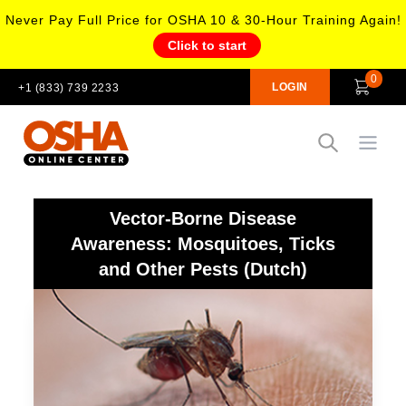
Never Pay Full Price for OSHA 10 & 30-Hour Training Again!
Click to start
0
LOGIN
+1 (833) 739 2233
Open
Vector-Borne Disease
Awareness: Mosquitoes, Ticks
and Other Pests (Dutch)