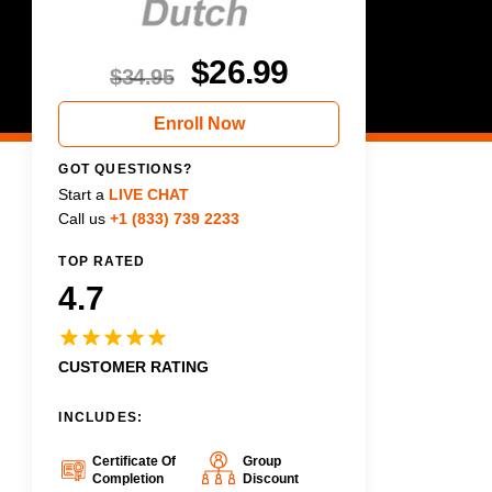
$
26.99
$
34.95
Enroll Now
GOT QUESTIONS?
Start a
LIVE CHAT
Call us
+1 (833) 739 2233
TOP RATED
4.7
CUSTOMER RATING
INCLUDES:
Certificate Of
Group
Completion
Discount