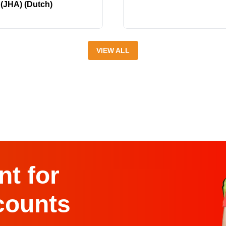
(JHA) (Dutch)
VIEW ALL
t for
counts