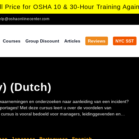
l Price for OSHA 10 & 30-Hour Training Again
elp@oshaonlinecenter.com
Courses
Group Discount
Articles
Reviews
NYC SST
y) (Dutch)
waarnemingen en onderzoeken naar aanleiding van een incident?
apportages! Met deze cursus leert u over de voordelen van
cursus is vooral bedoeld voor managers, leidinggevenden en
man
,
Japanese
,
Portuguese
,
Spanish