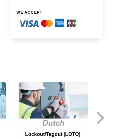
WE ACCEPT
Lockout/Tagout (LOTO)
Lone Worker, 