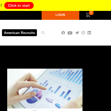
!
Click to start
0
LOGIN
American Recruits