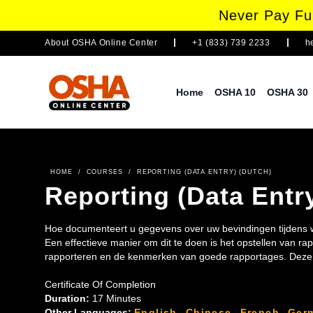
Never Pay Ful
About
OSHA Online Center
+1 (833) 739 2233
h
Home
OSHA 10
OSHA 30
HOME
/
COURSES
/
REPORTING (DATA ENTRY) (DUTCH)
Reporting (Data Entr
Hoe documenteert u gegevens over uw bevindingen tijdens 
Een effectieve manier om dit te doen is het opstellen van r
rapporteren en de kenmerken van goede rapportages. Deze 
leden van de veiligheidscommissie.
Certificate Of Completion
Duration:
17 Minutes
Other Languages:
English
,
Chinese
,
French
,
Ger