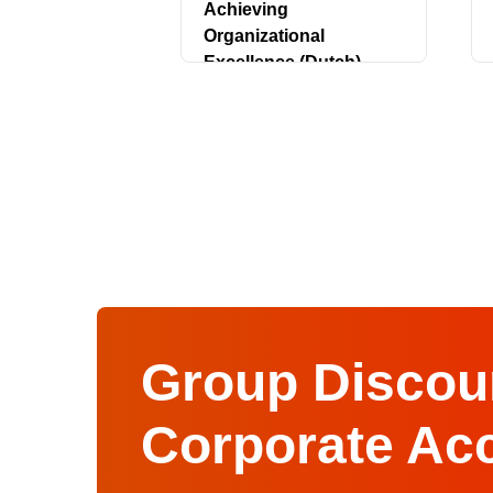
Achieving
Organizational
Excellence (Dutch)
Group Discoun
Corporate Ac