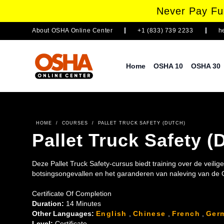
Never Pay Ful
About
OSHA Online Center
+1 (833) 739 2233
h
Home
OSHA 10
OSHA 30
HOME
/
COURSES
/
PALLET TRUCK SAFETY (DUTCH)
Pallet Truck Safety (
Deze Pallet Truck Safety-cursus biedt training over de veilig
botsingsongevallen en het garanderen van naleving van de O
Certificate Of Completion
Duration:
14 Minutes
Other Languages:
English
,
Chinese
,
French
,
Ger
Level:
Certificate