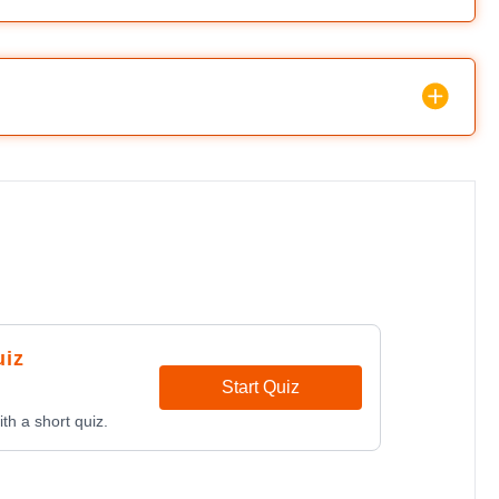
uiz
Start Quiz
th a short quiz.