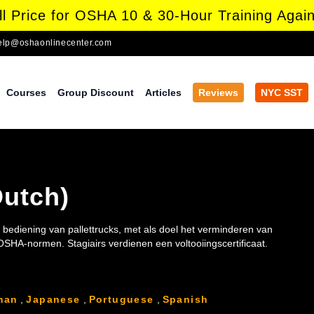
l Price for OSHA 10 & 30-Hour Training Again
elp@oshaonlinecenter.com
Courses
Group Discount
Articles
Reviews
NYC SST
Dutch)
e bediening van pallettrucks, met als doel het verminderen van
SHA-normen. Stagiairs verdienen een voltooiingscertificaat.
man
,
Japanese
,
Portuguese
,
Spanish