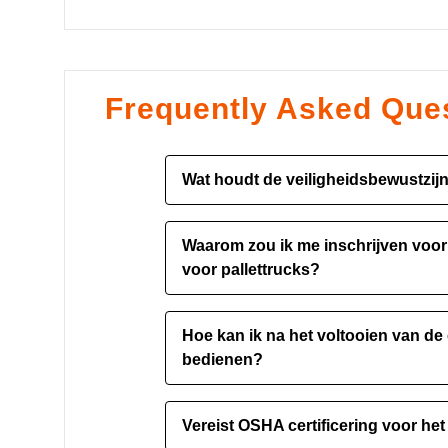
Frequently Asked Que
Wat houdt de veiligheidsbewustzijn
De Pallet Truck Safety Awareness Tr
Waarom zou ik me inschrijven voor 
bedieningstechnieken, identificatie 
voor pallettrucks?
ongevallenpreventie bij het gebruik v
werkomgevingen.
Als u zich inschrijft voor de Pallet T
Hoe kan ik na het voltooien van de
ervoor dat u voldoet aan de OSHA-n
bedienen?
terugdringt en uw kennis over het vei
Na voltooiing van de cursus Pallett
Vereist OSHA certificering voor het
juiste laad-, los- en manoeuvreertec