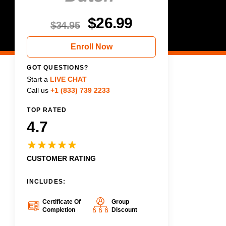
$
26.99
$
34.95
Enroll Now
GOT QUESTIONS?
Start a
LIVE CHAT
Call us
+1 (833) 739 2233
TOP RATED
4.7
CUSTOMER RATING
INCLUDES:
Certificate Of
Group
Completion
Discount