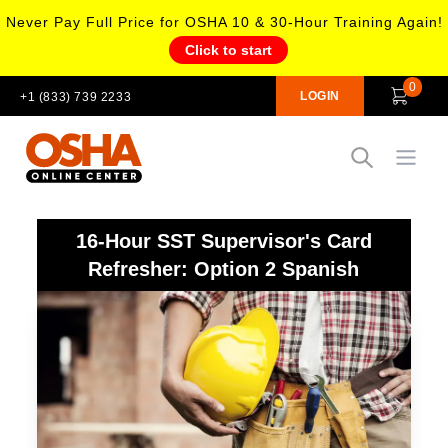
Never Pay Full Price for OSHA 10 & 30-Hour Training Again!
Click to start
0
LOGIN
+1 (833) 739 2233
Open
16-Hour SST Supervisor's Card
Refresher: Option 2 Spanish