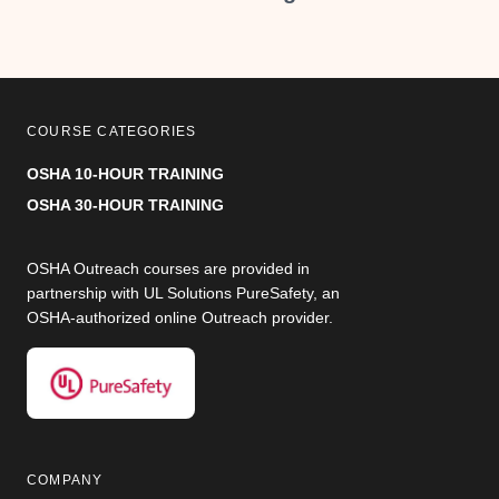
el gerente de seguridad del
sitio/Capítulo 33
Prevención de caídas en 4
horas
Charlas de caja de
COURSE CATEGORIES
herramientas de 2 horas
Reuniones de seguridad
OSHA 10-HOUR TRAINING
previas a la tarea de 2 horas
OSHA 30-HOUR TRAINING
Este paquete cumple específicamente
los requisitos de
Opción 2
.
OSHA Outreach courses are provided in
partnership with UL Solutions PureSafety, an
OSHA-authorized online Outreach provider.
COMPANY