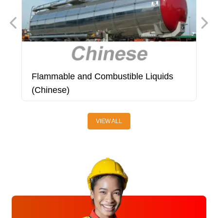
Flammable and Combustible Liquids
F
(Chinese)
O
VIEW ALL