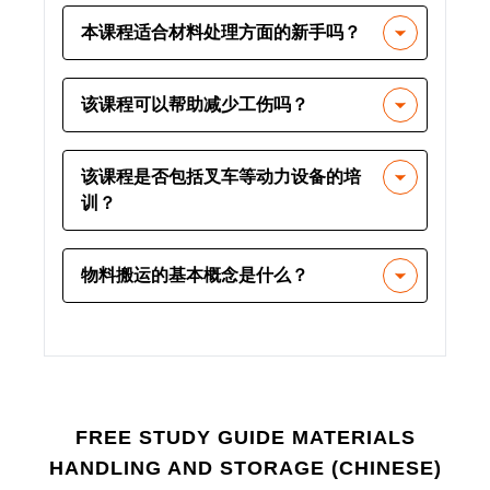
自动、注册、静态和外部是四种存储和
本课程适合材料处理方面的新手吗？
处理类别。
是的，它是为希望更新安全操作实践知
该课程可以帮助减少工伤吗？
识的初学者和有经验的工人设计的。
当然。本课程教授实用方法，以减少因
该课程是否包括叉车等动力设备的培
操作和储存不当而导致的常见伤害。
训？
虽然涉及机械辅助，但专业叉车认证需
物料搬运的基本概念是什么？
要单独的培训计划。
物料搬运是指将物料和货物从一个位置
移动到另一个位置。本课程涵盖了安全
存储、控制和保护物料的方法。
FREE STUDY GUIDE
MATERIALS
HANDLING AND STORAGE (CHINESE)