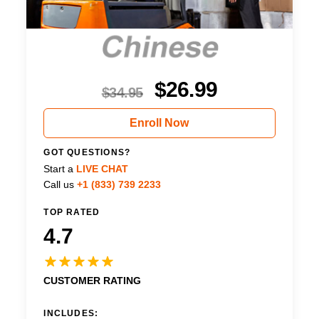
$
26.99
$
34.95
Enroll Now
GOT QUESTIONS?
Start a
LIVE CHAT
Call us
+1 (833) 739 2233
TOP RATED
4.7
CUSTOMER RATING
INCLUDES: