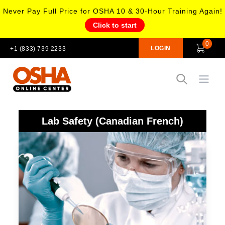
Never Pay Full Price for OSHA 10 & 30-Hour Training Again!
Click to start
0
LOGIN
+1 (833) 739 2233
Open
Lab Safety (Canadian French)