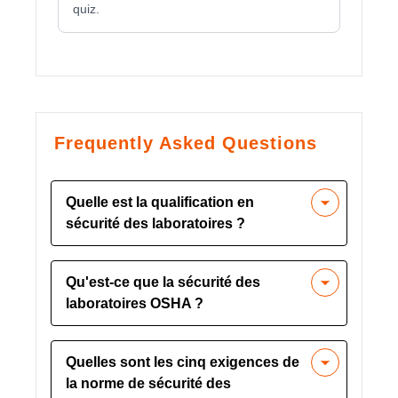
quiz.
Frequently Asked Questions
Quelle est la qualification en
sécurité des laboratoires ?
La qualification en sécurité de
Qu'est-ce que la sécurité des
laboratoire implique généralement de
laboratoires OSHA ?
suivre un cours certifié sur la sécurité de
laboratoire pour la manipulation
La sécurité des laboratoires OSHA fait
appropriée des matières dangereuses
Quelles sont les cinq exigences de
référence aux normes établies par
et les procédures d'urgence et la
la norme de sécurité des
l'Occupational Safety and Health
compréhension des règles et