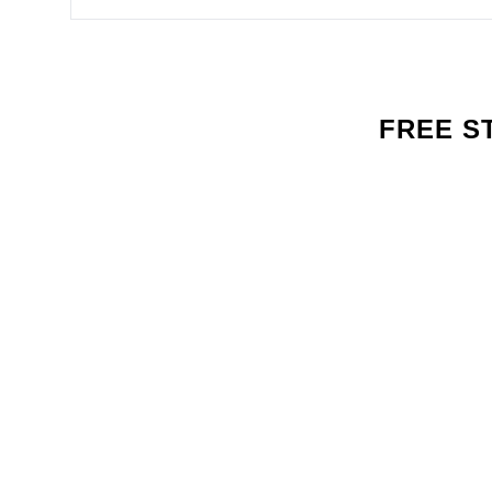
años.
FREE S