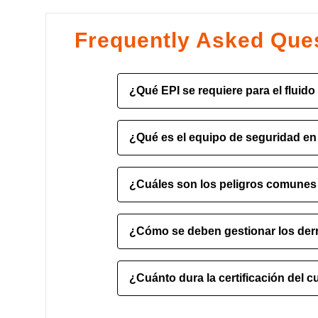
Frequently Asked Que
¿Qué EPI se requiere para el fluido
El PPE requerido incluye herramient
¿Qué es el equipo de seguridad en
hidráulico, incluidos guantes, gafas 
para proteger contra derrames, salpi
El equipo de seguridad en los sistem
¿Cuáles son los peligros comunes 
de presión, depósitos de fluido hidr
de parada de emergencia para preven
Los peligros comunes incluyen fugas
sistema.
¿Cómo se deben gestionar los derr
hidráulico y mal funcionamiento del
daños al equipo si no se manejan 
Los derrames de fluido hidráulico d
¿Cuánto dura la certificación del 
materiales absorbentes y limpiarse 
inspeccionarse para detectar otros p
La certificación del curso de seguri