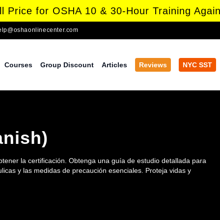
l Price for OSHA 10 & 30-Hour Training Again
elp@oshaonlinecenter.com
Courses
Group Discount
Articles
Reviews
NYC SST
anish)
tener la certificación. Obtenga una guía de estudio detallada para
ulicas y las medidas de precaución esenciales. Proteja vidas y