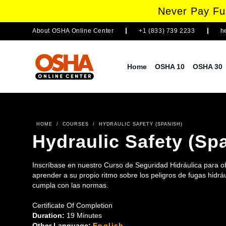
Never Pay Ful
About
OSHA Online Center
+1 (833) 739 2233
h
Home
OSHA 10
OSHA 30
HOME
/
COURSES
/
HYDRAULIC SAFETY (SPANISH)
Hydraulic Safety (Sp
Inscríbase en nuestro Curso de Seguridad Hidráulica para ob
aprender a su propio ritmo sobre los peligros de fugas hidrá
cumpla con las normas.
Certificate Of Completion
Duration:
19 Minutes
Other Language:
English