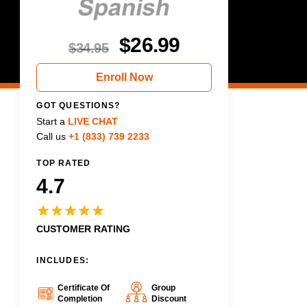
$
26.99
$
34.95
Enroll Now
GOT QUESTIONS?
Start a
LIVE CHAT
Call us
+1 (833) 739 2233
TOP RATED
4.7
CUSTOMER RATING
INCLUDES:
Certificate Of
Group
Completion
Discount