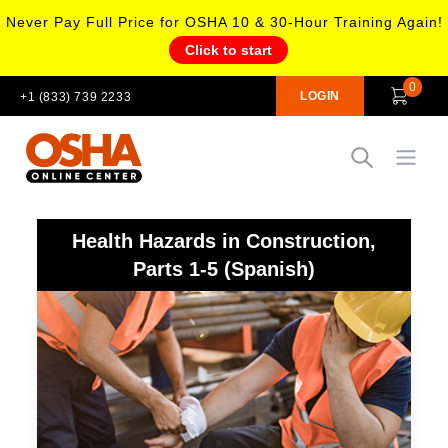
Never Pay Full Price for OSHA 10 & 30-Hour Training Again!
Click to start
0
LOGIN
+1 (833) 739 2233
Open
Health Hazards in Construction,
Parts 1-5 (Spanish)