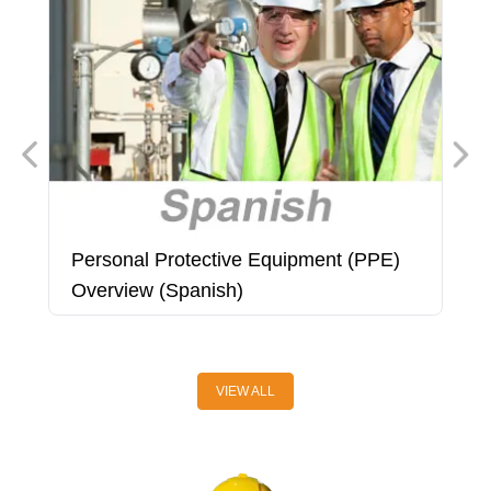
Personal Protective Equipment (PPE)
P
Overview (Spanish)
O
VIEW ALL