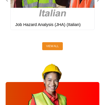
Job Hazard Analysis (JHA) (Italian)
L
P
VIEW ALL