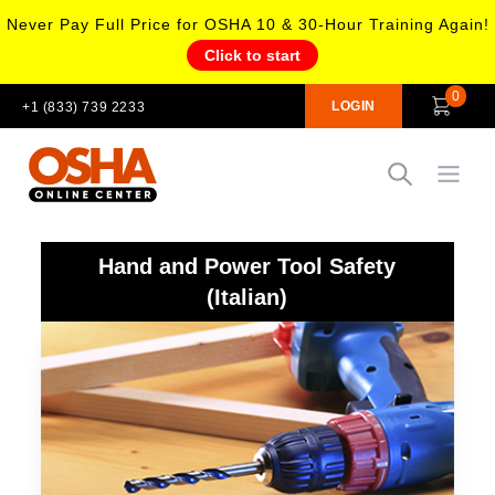
Never Pay Full Price for OSHA 10 & 30-Hour Training Again!
Click to start
0
LOGIN
+1 (833) 739 2233
Open
Hand and Power Tool Safety
(Italian)