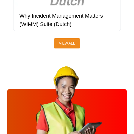
Why Incident Management Matters
B
(WIMM) Suite (Dutch)
VIEW ALL