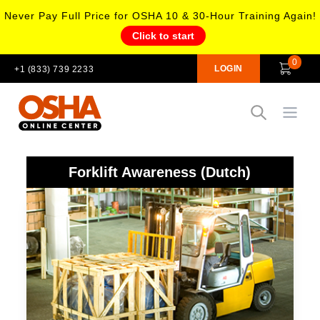
Never Pay Full Price for OSHA 10 & 30-Hour Training Again!
Click to start
0
LOGIN
+1 (833) 739 2233
Open
Forklift Awareness (Dutch)