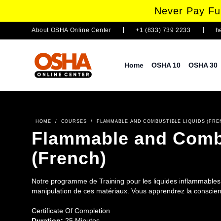
Never Pay Ful
About
OSHA Online Center
+1 (833) 739 2233
h
Home
OSHA 10
OSHA 30
HOME
/
COURSES
/
FLAMMABLE AND COMBUSTIBLE LIQUIDS (FRE
Flammable and Combu
(French)
Notre programme de Training pour les liquides inflammables e
manipulation de ces matériaux. Vous apprendrez la conscienc
Certificate Of Completion
Duration:
25 Minutes