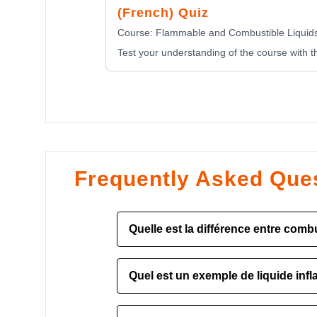
(French) Quiz
Course:
Flammable and Combustible Liquids
Test your understanding of the course with th
Frequently Asked Que
Quelle est la différence entre comb
La principale différence réside dans l
Quel est un exemple de liquide inf
inflammables peuvent s'enflammer fa
des points d'éclair inférieurs à 100°F
Un exemple de liquide inflammable e
combustibles sont moins susceptibl