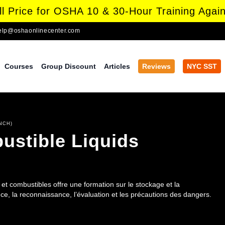
l Price for OSHA 10 & 30-Hour Training Again
elp@oshaonlinecenter.com
Courses
Group Discount
Articles
Reviews
NYC SST
NCH)
stible Liquids
t combustibles offre une formation sur le stockage et la
e, la reconnaissance, l’évaluation et les précautions des dangers.