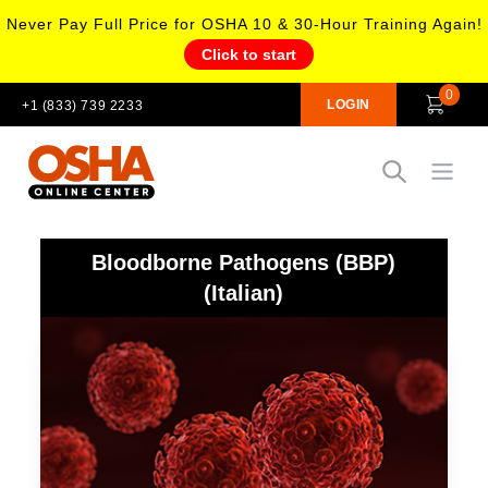
Never Pay Full Price for OSHA 10 & 30-Hour Training Again!
Click to start
0
LOGIN
+1 (833) 739 2233
Open
Bloodborne Pathogens (BBP)
(Italian)