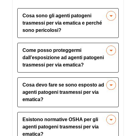
Cosa sono gli agenti patogeni
trasmessi per via ematica e perché
sono pericolosi?
Gli agenti patogeni trasmessi dal
Come posso proteggermi
sangue sono microrganismi presenti nel
dall’esposizione ad agenti patogeni
sangue umano che possono causare
trasmessi per via ematica?
malattie come l’epatite B, l’epatite C e
l’HIV. Sono pericolosi perché possono
Utilizza dispositivi di protezione
portare a gravi problemi di salute e si
Cosa devo fare se sono esposto ad
individuale (DPI) come guanti e
trasmettono attraverso il contatto con
agenti patogeni trasmessi per via
maschere, pratica una buona igiene
sangue infetto e altri fluidi corporei.
ematica?
personale, evita il contatto diretto con
sangue e fluidi corporei e segui i
Pulisci immediatamente l'area
protocolli di sicurezza sul posto di
Esistono normative OSHA per gli
interessata con acqua e sapone,
lavoro.
agenti patogeni trasmessi per via
sciacqua gli occhi o le mucose con
ematica?
acqua, segnala l'incidente al tuo