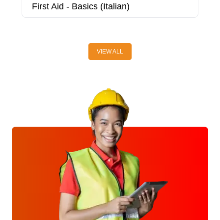
First Aid - Basics (Italian)
H
VIEW ALL