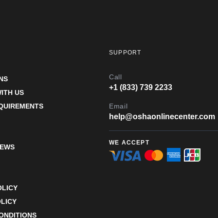
SUPPORT
Call
NS
+1 (833) 739 2233
ITH US
EQUIREMENTS
Email
help@oshaonlinecenter.com
WE ACCEPT
IEWS
OLICY
LICY
ONDITIONS