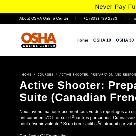
Never Pay Ful
About
OSHA Online Center
+1 (833) 739 2233
h
Home
OSHA 10
OSHA 30
HOME
/
COURSES
/
ACTIVE SHOOTER: PREPARATION AND RESPON
Active Shooter: Pre
Suite (Canadian Fren
Nous avons malheureusement tous vu des reportages au suje
ont commenc√© tirer sur d‚Äôautres personnes. Connaissez-vous les signes avant-coureurs qui indiquent qu‚Äôune personne
peut devenir violente? Si un tireur actif s‚Äôintroduit sur votr
ces cours pour apprendre les signes avant-coureurs de violence, quoi fai
forces de l‚Äôordre et comment traiter les victimes. Ces c
Certificate Of Completion