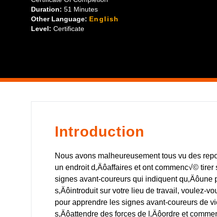
images et les sons de ces cours peuvent √™tre d√©rangeant
Duration:
51 Minutes
Other Language:
English
Level:
Certificate
Introduction
Nous avons malheureusement tous vu des repor
un endroit d‚Äôaffaires et ont commenc√© tire
signes avant-coureurs qui indiquent qu‚Äôune pe
s‚Äôintroduit sur votre lieu de travail, voulez-v
pour apprendre les signes avant-coureurs de vio
s‚Äôattendre des forces de l‚Äôordre et comment