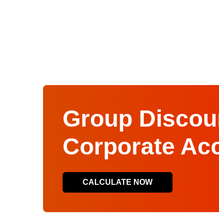
Group Discoun
Corporate Ac
CALCULATE NOW