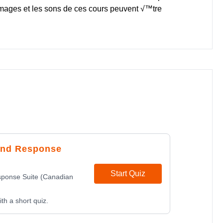
ges et les sons de ces cours peuvent √™tre
 and Response
Start Quiz
sponse Suite (Canadian
th a short quiz.