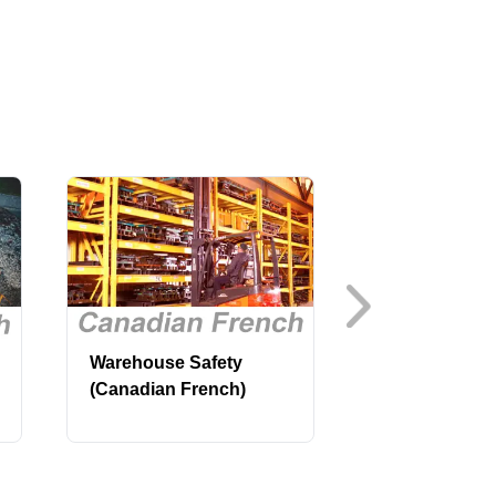
Warehouse Safety
Welding, Cut
(Canadian French)
Brazing, Part
(Canadian Fr