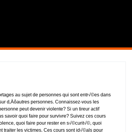
s pour certaines personnes.
tages au sujet de personnes qui sont entr√©es dans
r sur d‚Äôautres personnes. Connaissez-vous les
rsonne peut devenir violente? Si un tireur actif
ous savoir quoi faire pour survivre? Suivez ces cours
lence, quoi faire pour rester en s√©curit√©, quoi
 traiter les victimes. Ces cours sont id√©als pour