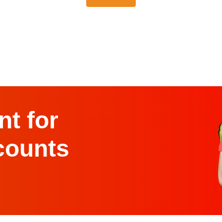
t for
counts