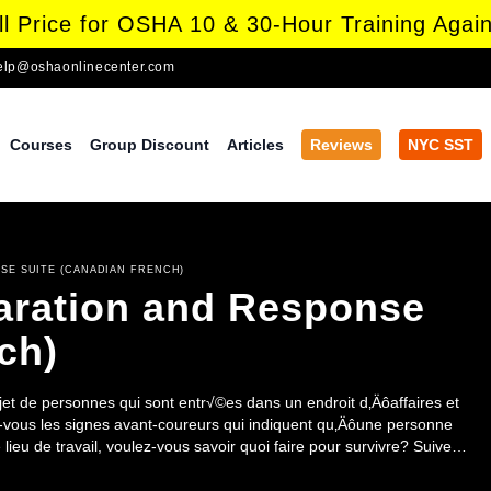
l Price for OSHA 10 & 30-Hour Training Again
elp@oshaonlinecenter.com
Courses
Group Discount
Articles
Reviews
NYC SST
SE SUITE (CANADIAN FRENCH)
paration and Response
ch)
t de personnes qui sont entr√©es dans un endroit d‚Äôaffaires et
e lieu de travail, voulez-vous savoir quoi faire pour survivre? Suivez
re pour rester en s√©curit√©, quoi s‚Äôattendre des
ours sont id√©als pour tous les employ√©s. AVERTISSEMENT : Les